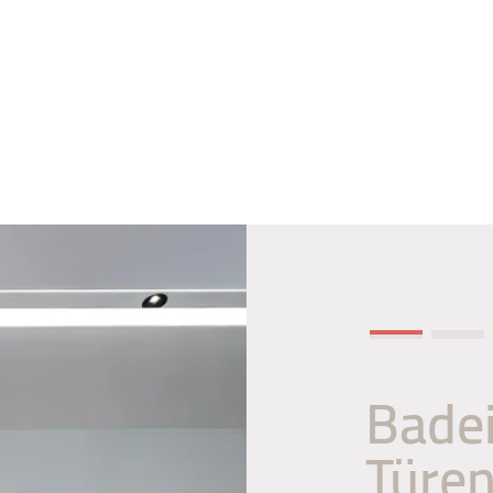
Badei
Türe