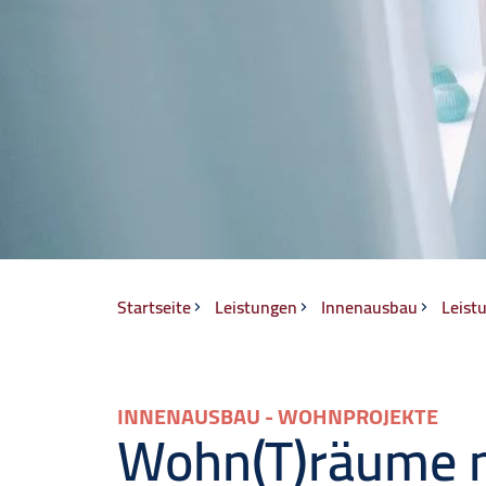
Breadcrumb
Startseite
Leistungen
Innenausbau
Leist
INNENAUSBAU - WOHNPROJEKTE
Wohn(T)räume 