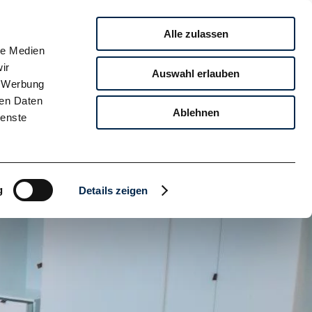
SUCHE
Alle zulassen
ARRIERE
NACHHALTIGKEIT
KONTAKT
le Medien
ir
Auswahl erlauben
, Werbung
ren Daten
Ablehnen
ienste
g
Details zeigen