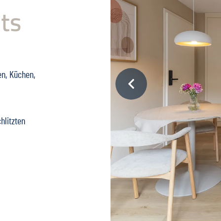
ts
en, Küchen,
hlitzten