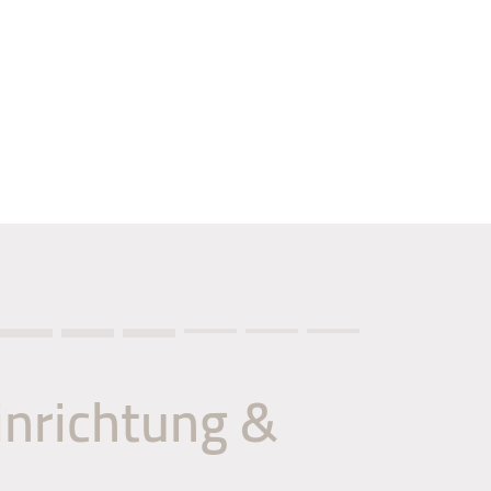
nrichtung &
n