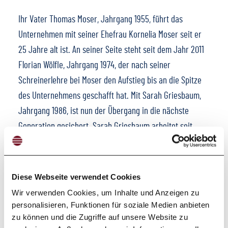
Ihr Vater Thomas Moser, Jahrgang 1955, führt das
Unternehmen mit seiner Ehefrau Kornelia Moser seit er
25 Jahre alt ist. An seiner Seite steht seit dem Jahr 2011
Florian Wölfle, Jahrgang 1974, der nach seiner
Schreinerlehre bei Moser den Aufstieg bis an die Spitze
des Unternehmens geschafft hat. Mit Sarah Griesbaum,
Jahrgang 1986, ist nun der Übergang in die nächste
Generation gesichert. Sarah Griesbaum arbeitet seit
2008 im elterlichen Unternehmen mit, ist dort in erster
Linie für die Finanzen und das Personal zuständig,
zeichnete seit 2015 per Prokura und wird auch als
Diese Webseite verwendet Cookies
Geschäftsführerin ihre bisherigen Arbeitsschwerpunkte
Wir verwenden Cookies, um Inhalte und Anzeigen zu
beibehalten.
personalisieren, Funktionen für soziale Medien anbieten
zu können und die Zugriffe auf unsere Website zu