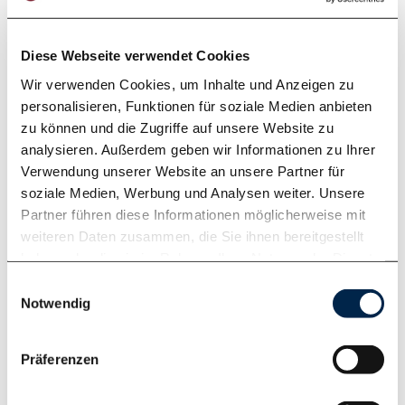
Diese Webseite verwendet Cookies
Wir verwenden Cookies, um Inhalte und Anzeigen zu
personalisieren, Funktionen für soziale Medien anbieten
zu können und die Zugriffe auf unsere Website zu
analysieren. Außerdem geben wir Informationen zu Ihrer
Verwendung unserer Website an unsere Partner für
Produktinfo
soziale Medien, Werbung und Analysen weiter. Unsere
Partner führen diese Informationen möglicherweise mit
weiteren Daten zusammen, die Sie ihnen bereitgestellt
in allen Corian® Farben erhältlich
haben oder die sie im Rahmen Ihrer Nutzung der Dienste
andere Mineralwerkstoffe auf Anfrage
gesammelt haben. Weitere Informationen finden Sie in
Einwilligungsauswahl
ohne Ablaufventil und Ablaufgarnitur
unserer
Datenschutzerklärung
.
Notwendig
mit oder ohne Überlauffräsung möglich
mit Clou-System Lieferbar
Präferenzen