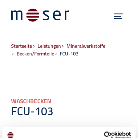
Menü
Hauptnavigat
Zum Inhalt springen
Breadcrumb
Startseite
Leistungen
Mineralwerkstoffe
Becken/Formteile
FCU-103
WASCHBECKEN
FCU-103