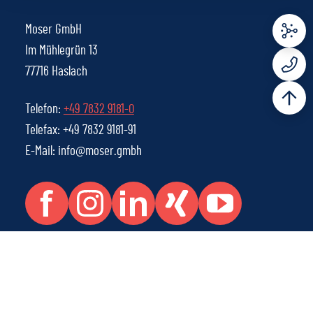
Moser GmbH
Im Mühlegrün 13
77716 Haslach
Telefon:
+49 7832 9181-0
Telefax: +49 7832 9181-91
E-Mail: info@moser.gmbh
Rechtliche Informationen
IMPRESSUM
WHISTLEBLOWING MELDEPORTAL
AGB
DATENSCHUTZ
© 2026 Moser GmbH