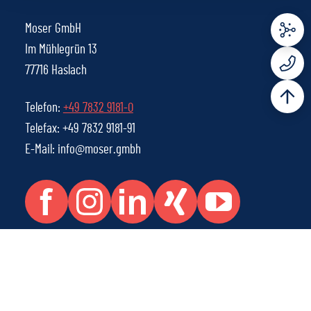
Moser GmbH
Im Mühlegrün 13
77716 Haslach
Telefon:
+49 7832 9181-0
Telefax: +49 7832 9181-91
E-Mail: info@moser.gmbh
Rechtliche Informationen
IMPRESSUM
WHISTLEBLOWING MELDEPORTAL
AGB
DATENSCHUTZ
© 2026 Moser GmbH