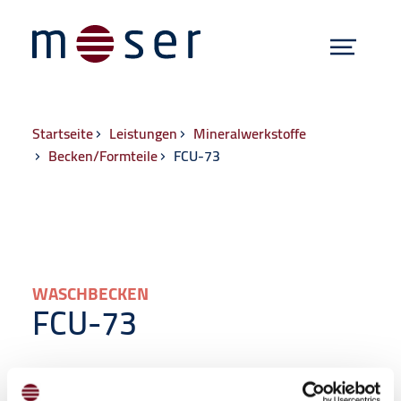
Menü
Hauptnavigat
Zum Inhalt springen
Breadcrumb
Startseite
Leistungen
Mineralwerkstoffe
Becken/Formteile
FCU-73
WASCHBECKEN
FCU-73