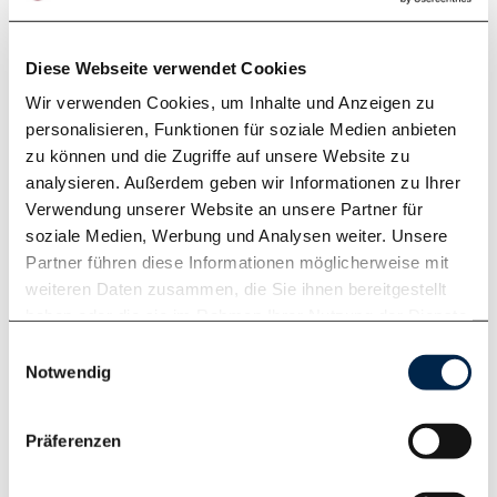
Diese Webseite verwendet Cookies
Wir verwenden Cookies, um Inhalte und Anzeigen zu
personalisieren, Funktionen für soziale Medien anbieten
zu können und die Zugriffe auf unsere Website zu
analysieren. Außerdem geben wir Informationen zu Ihrer
Verwendung unserer Website an unsere Partner für
Produktinfo
soziale Medien, Werbung und Analysen weiter. Unsere
Partner führen diese Informationen möglicherweise mit
weiteren Daten zusammen, die Sie ihnen bereitgestellt
in allen Corian® Farben erhältlich
haben oder die sie im Rahmen Ihrer Nutzung der Dienste
andere Mineralwerkstoffe auf Anfrage
gesammelt haben. Weitere Informationen finden Sie in
Einwilligungsauswahl
ohne Ablaufventil und Ablaufgarnitur
unserer
Datenschutzerklärung
.
Notwendig
mit oder ohne Überlauffräsung möglich
mit Clou-System Lieferbar
Präferenzen