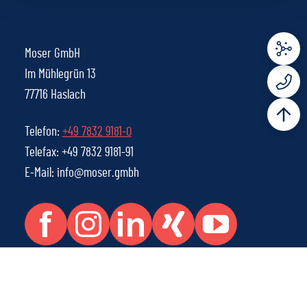
Moser GmbH
Im Mühlegrün 13
77716 Haslach
Telefon:
+49 7832 9181-0
Telefax: +49 7832 9181-91
E-Mail: info@moser.gmbh
Rechtliche Informationen
IMPRESSUM
WHISTLEBLOWING MELDEPORTAL
AGB
DATENSCHUTZ