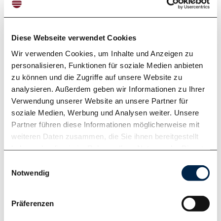
Diese Webseite verwendet Cookies
Wir verwenden Cookies, um Inhalte und Anzeigen zu
personalisieren, Funktionen für soziale Medien anbieten
zu können und die Zugriffe auf unsere Website zu
analysieren. Außerdem geben wir Informationen zu Ihrer
Verwendung unserer Website an unsere Partner für
Produktinfo
soziale Medien, Werbung und Analysen weiter. Unsere
Partner führen diese Informationen möglicherweise mit
in allen Corian® Farben erhältlich
weiteren Daten zusammen, die Sie ihnen bereitgestellt
haben oder die sie im Rahmen Ihrer Nutzung der Dienste
andere Mineralwerkstoffe auf Anfrage
gesammelt haben. Weitere Informationen finden Sie in
Einwilligungsauswahl
ohne Ablaufventil und Ablaufgarnitur
unserer
Datenschutzerklärung
.
Notwendig
mit oder ohne Überlauffräsung möglich
mit Clou-System Lieferbar
Präferenzen
andere Maße auf Anfrage