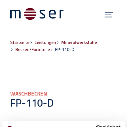
Menü
Hauptnavigat
Zum Inhalt springen
Breadcrumb
Startseite
Leistungen
Mineralwerkstoffe
Becken/Formteile
FP-110-D
WASCHBECKEN
FP-110-D