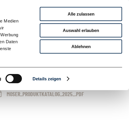
SUCHE
Alle zulassen
ARRIERE
NACHHALTIGKEIT
KONTAKT
le Medien
ir
Auswahl erlauben
, Werbung
ren Daten
Ablehnen
ienste
g
Details zeigen
MOSER_PRODUKTKATALOG_2025_.PDF