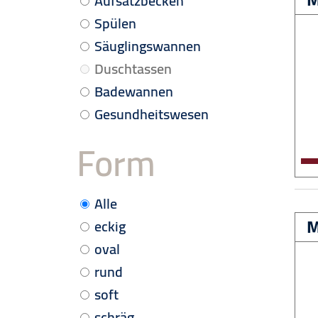
Aufsatzbecken
Spülen
Säuglingswannen
Duschtassen
Badewannen
Gesundheitswesen
Form
Alle
M
eckig
oval
rund
soft
schräg