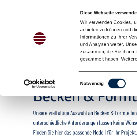
Diese Webseite verwende
Wir verwenden Cookies, um
anbieten zu können und di
Zum Inhalt springen
Informationen zu Ihrer Ve
und Analysen weiter. Unse
Breadcrumb
Startseite
Leistungen
Mineralwerkstoffe
zusammen, die Sie ihnen b
gesammelt haben. Weitere 
Einwilligungsauswahl
MINERALWERKSTOFFE
Notwendig
Becken & Formt
Unsere vielfältige Auswahl an Becken & Formteilen
unterschiedliche Anforderungen lassen keine Wüns
Finden Sie hier das passende Modell für ihr Projekt.